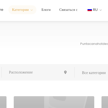
re
Категории
Блоги
Связаться с
RU
Puntacanahotdea
Все категории