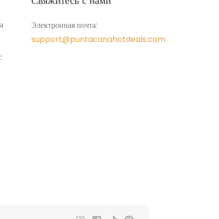
Свяжитесь с нами
а
Электронная почта:
support@puntacanahotdeals.com
с