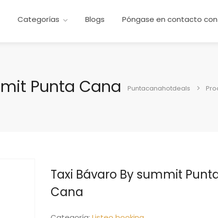
e
Categorías
Blogs
Póngase en contacto con
mmit Punta Cana
Puntacanahotdeals
Pro
Taxi Bávaro By summit Punt
Cana
Categoría:
Listeo booking