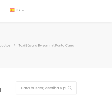
ES
ductos
Taxi Bávaro By summit Punta Cana
a