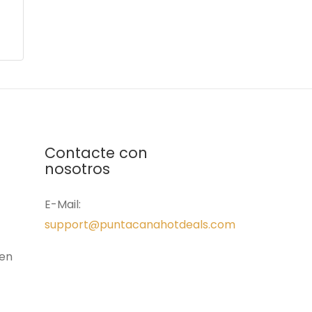
Contacte con
nosotros
E-Mail:
support@puntacanahotdeals.com
en
o