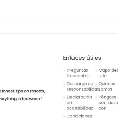
Enlaces útiles
Preguntas
Mapa del
frecuentes
sitio
Descargo de
Quiénes
responsabilidad
somos
Honest tips on resorts,
Declaración
Póngase 
verything in between.”
de
contact
accesibilidad
con
Condiciones