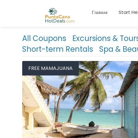
Главная
Start He
All Coupons
Excursions & Tour
Short-term Rentals
Spa & Bea
FREE MAMAJUANA