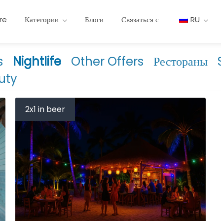
re
Категории
Блоги
Связаться с
RU
s
Nightlife
Other Offers
Рестораны
uty
2x1 in beer