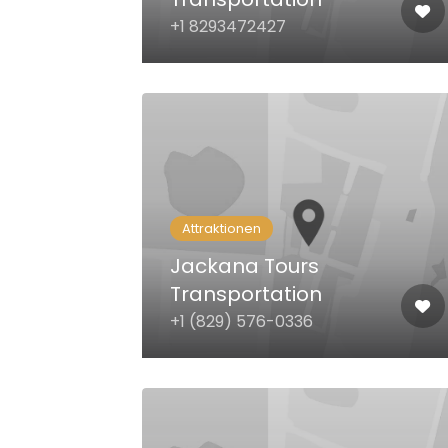
+1 8293472427
Attraktionen
Jackana Tours
Transportation
+1 (829) 576-0336