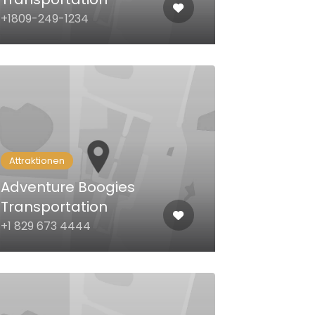
+1809-249-1234‬
Attraktionen
Adventure Boogies
Transportation
+1 829 673 4444