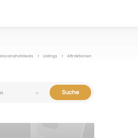
ntacanahotdeals
Listings
Attraktionen
Suche
en