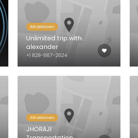
Attraktionen
Unlimited trip with
alexander
+1 829-667-2624
Attraktionen
JHORAJI
Transportation