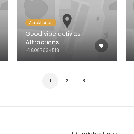
Attraktionen
Good vibe activies
Attractions
+1 8097624518
1
2
3