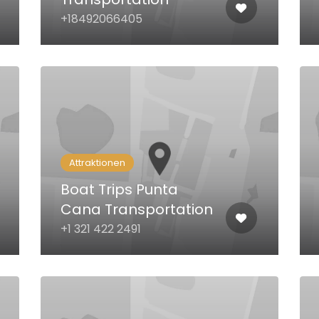
+18492066405
Attraktionen
Boat Trips Punta
Cana Transportation
+1 321 422 2491