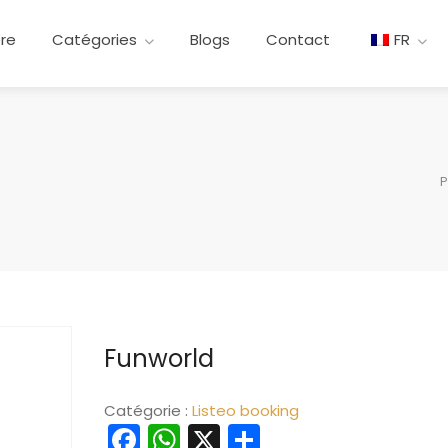
ere
Catégories
Blogs
Contact
FR
P
Funworld
Catégorie :
Listeo booking
Facebook
WhatsApp
X
Partager