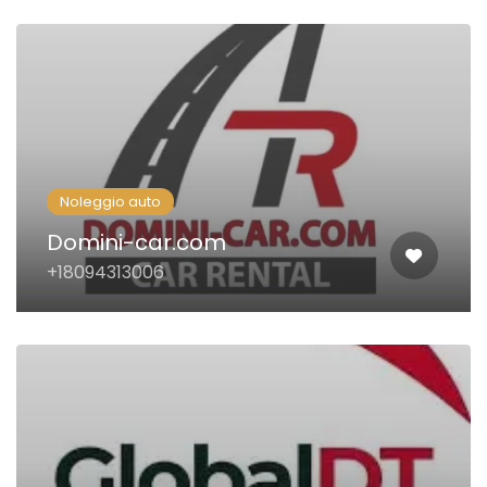
Noleggio auto
Domini-car.com
+18094313006‬