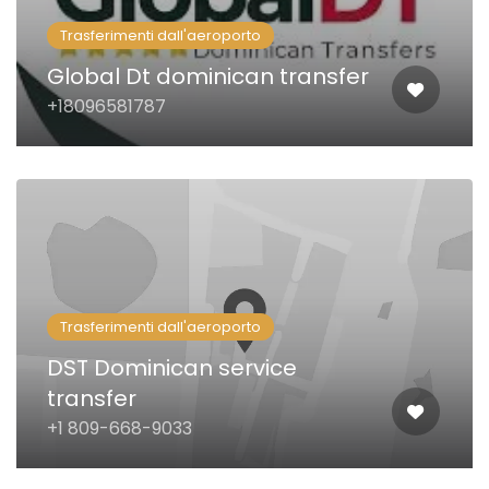
Trasferimenti dall'aeroporto
Global Dt dominican transfer
+18096581787
Trasferimenti dall'aeroporto
DST Dominican service
transfer
+1 809-668-9033