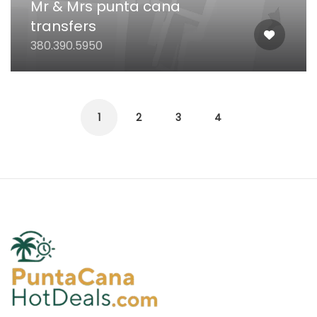
Mr & Mrs punta cana
transfers
380.390.5950
1
2
3
4