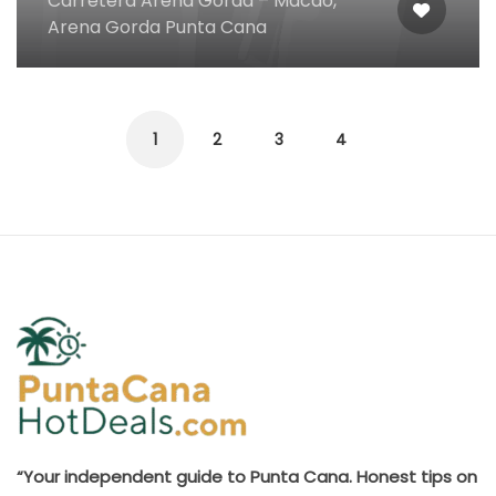
Carretera Arena Gorda – Macao,
Arena Gorda Punta Cana
1
2
3
4
“Your independent guide to Punta Cana. Honest tips on