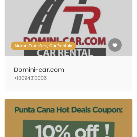
Airport Transfers, Car Rentals
Domini-car.com
+18094313006‬