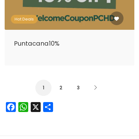
Hot Deals
Puntacana10%
1
2
3
Facebook
WhatsApp
X
Share