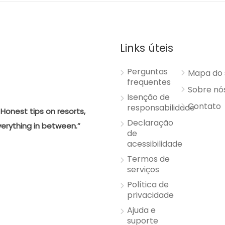
Links úteis
Perguntas
Mapa do 
frequentes
Sobre nó
Isenção de
Contato
responsabilidade
Honest tips on resorts,
Declaração
verything in between.”
de
acessibilidade
Termos de
serviços
Política de
privacidade
Ajuda e
suporte