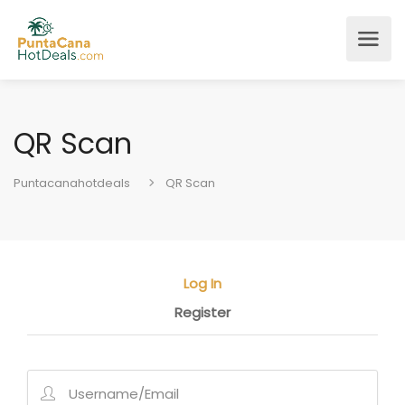
QR Scan
Puntacanahotdeals
QR Scan
Log In
Register