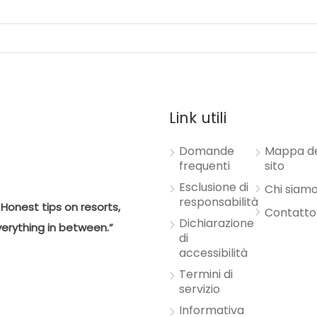
Link utili
Domande
Mappa d
frequenti
sito
Esclusione di
Chi siam
responsabilità
Honest tips on resorts,
Contatto
Dichiarazione
verything in between.”
di
accessibilità
Termini di
servizio
Informativa